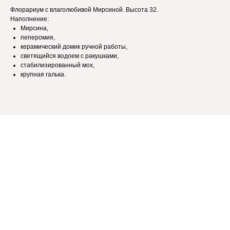
Флорариум с влаголюбивой Мирсиной. Высота 32.
Наполнение:
Мирсина,
пеперомия,
керамический домик ручной работы,
светящийся водоем с ракушками,
стабилизированный мох,
крупная галька.
+ 7 (918) 231-73-11