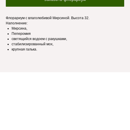
Флорариум с влаголюбивой Мирсиной. Высота 32.
Наполнение:
Мирсина,
Пеперомия
светящийся водоем с ракушками,
стабилизированный мох,
крупная галька.
+ 7 (918) 231-73-11