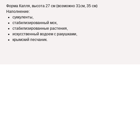
Форма Капля, высота 27 см (возможно 31см, 35 см)
Наполнение:
суккуленты,
стабилизированный мох,
стабилизированные растения,
искусственный водоем с ракушками,
крымский песчаник.
+ 7 (918) 231-73-11