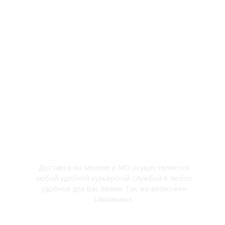
Флорариумы
Вертикальное озеленение
Мастер-классы
Политика конфиденциальности
Доставка
Доставка по Москве и МО осуществляется
любой удобной курьерской службой в любое
удобное для Вас время. Так же возможен
самовывоз.
По району Куркино, Новые Химки -