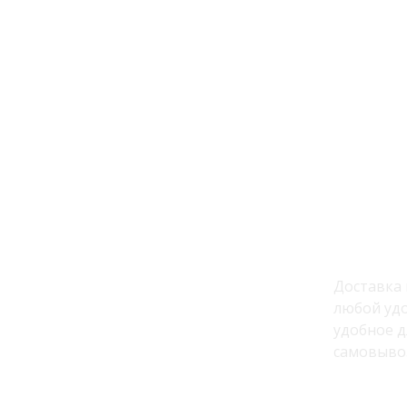
ы
Доставк
Доставка 
е озеленение
любой удо
удобное д
самовыво
сы
По району