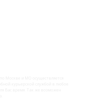
а
по Москве и МО осуществляется
бной курьерской службой в любое
ля Вас время. Так же возможен
з.
 Куркино, Новые Химки - доставка в подарок.