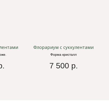
улентами
Флорариум с суккулентами
рже.
Форма кристалл
р.
7 500
р.