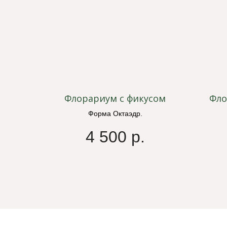
Флорариум с фикусом
Фло
Форма Октаэдр.
4 500
р.