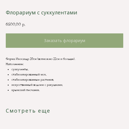
Флорариум с суккулентами
6500,00
р.
Заказать флорариум
Форма Икосаэдр 20см (возможно 22см и больше).
Наполнение:
суккуленты,
стабилизированный мох,
стабилизированные растения,
искусственный водоем с ракушками,
крымский песчаник.
Смотреть еще